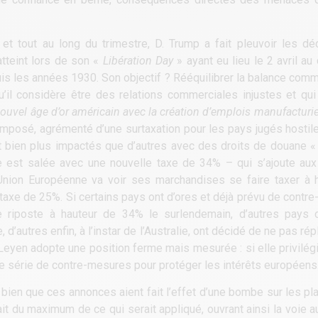
et tout au long du trimestre, D. Trump a fait pleuvoir les dé
atteint lors de son «
Libération Day
» ayant eu lieu le 2 avril au
s les années 1930. Son objectif ? Rééquilibrer la balance comme
u’il considère être des relations commerciales injustes et qui
ouvel âge d’or américain avec la création d’emplois manufacturie
imposé, agrémenté d’une surtaxation pour les pays jugés hostil
nt bien plus impactés que d’autres avec des droits de douane «
e est salée avec une nouvelle taxe de 34% – qui s’ajoute au
l’Union Européenne va voir ses marchandises se faire taxer à
rtaxe de 25%. Si certains pays ont d’ores et déjà prévu de contr
 riposte à hauteur de 34% le surlendemain, d’autres pays 
 d’autres enfin, à l’instar de l’Australie, ont décidé de ne pas rép
Leyen adopte une position ferme mais mesurée : si elle privilégie
ne série de contre-mesures pour protéger les intérêts européens
 bien que ces annonces aient fait l’effet d’une bombe sur les p
it du maximum de ce qui serait appliqué, ouvrant ainsi la voie a