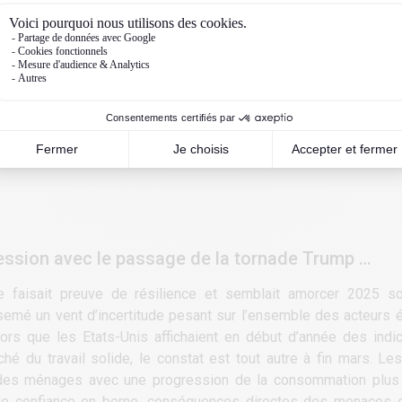
ssion avec le passage de la tornade Trump …
ne faisait preuve de résilience et semblait amorcer 2025 
 semé un vent d’incertitude pesant sur l’ensemble des acteurs
alors que les Etats-Unis affichaient en début d’année des indi
 du travail solide, le constat est tout autre à fin mars. Le
 des ménages avec une progression de la consommation plus
de confiance en berne, conséquences directes des menaces d