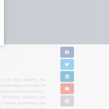
sous de bons augures, les
 économiques américains et
cateurs avancés positifs –
s différentes données font
 modeste qu’attendue, une
u président américain sur