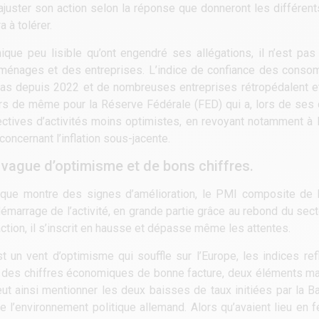
 d’ajuster son action selon la réponse que donneront les différe
 à tolérer.
ique peu lisible qu’ont engendré ses allégations, il n’est pa
ménages et des entreprises. L’indice de confiance des consom
 bas depuis 2022 et de nombreuses entreprises rétropédalent et
leurs de même pour la Réserve Fédérale (FED) qui a, lors de ses
ctives d’activités moins optimistes, en revoyant notamment à l
concernant l’inflation sous-jacente.
 vague d’optimisme et de bons chiffres.
omique montre des signes d’amélioration, le PMI composite de
edémarrage de l’activité, en grande partie grâce au rebond du sec
raction, il s’inscrit en hausse et dépasse même les attentes.
st un vent d’optimisme qui souffle sur l’Europe, les indices refl
utre des chiffres économiques de bonne facture, deux éléments m
eut ainsi mentionner les deux baisses de taux initiées par la 
e l’environnement politique allemand. Alors qu’avaient lieu en fé