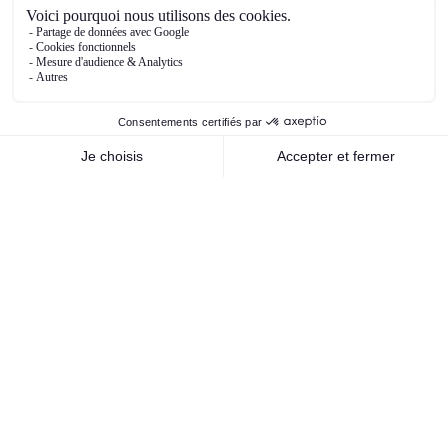
entreprises et institutions financières quant aux
perspectives et donc leurs réponses
comportementales en termes de consommation,
d’épargne, d’investissement, d’actions, etc.
Ce premier trimestre a été riche en newsflow et
tous les citer serait extrêmement chronophage
mais les principaux que nous pouvons
mentionner, et qui ont déjà été abordés
antérieurement dans cette note, sont bien sûr la
politique migratoire et commerciale de Trump,
qui a fait couler beaucoup d’encre – et qui risque
de perdurer encore un certain temps – et la
victoire du CDU/CSU aux élections législatives
allemandes, qui devraient porter Friedrich Merz
au poste de chancelier. Sa victoire est une
bonne nouvelle puisqu’elle a permis de bloquer
au parti d’extrême droite, l’AfD, l’accession au
pouvoir. Pour autant, la tâche de F. Merz est loin