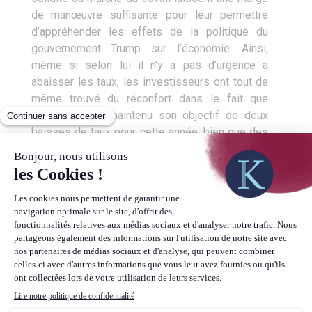
de manœuvre suffisante pour leur permettre
d’appréhender les effets de la politique du
gouvernement Trump sur l’économie. Ainsi,
même si selon lui il n’y a pas d’urgence a
abaisser les taux, les investisseurs ont tout de
même trouvé du réconfort dans le fait que
l’institution ait maintenu son objectif de deux
baisses de taux pour cette année, bien que des
divergences de stratégies apparaissent entre
les membres du FOMC.
Le facteur géopolitique toujours
central
Vous l’aurez ainsi constaté, la sphère
géopolitique et politique joue toujours un rôle
prépondérant sur l’économie, que ce soit via les
répercussions directes qu’elle engendre sur
l’activité, la perception des ménages, des