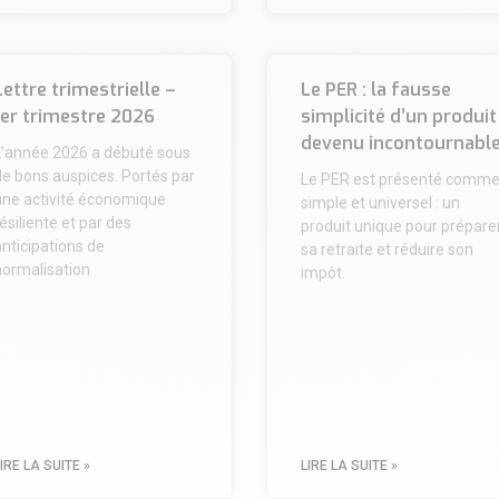
Lettre trimestrielle –
Le PER : la fausse
1er trimestre 2026
simplicité d’un produit
devenu incontournabl
L’année 2026 a débuté sous
de bons auspices. Portés par
Le PER est présenté comm
une activité économique
simple et universel : un
ésiliente et par des
produit unique pour prépare
nticipations de
sa retraite et réduire son
normalisation
impôt.
IRE LA SUITE »
LIRE LA SUITE »