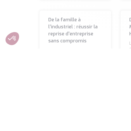
De la famille à
l’industriel : réussir la
reprise d’entreprise
sans compromis
L
La transmission d’une
h
entreprise est un moment
l
clé pour le dirigeant et sa
famille. Financer la reprise
par les enfants,
LIRE LA SUITE »
L