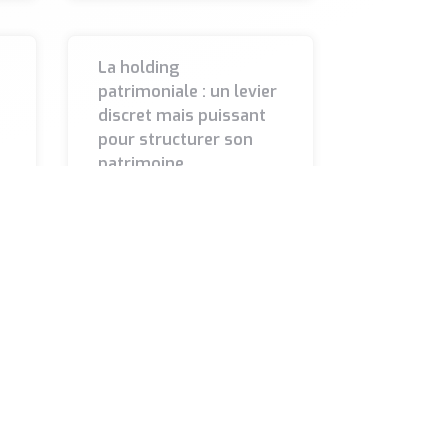
La holding
patrimoniale : un levier
discret mais puissant
pour structurer son
patrimoine
Longtemps réservée aux
s
grandes familles
d’industriels, la holding
patrimoniale séduit
désormais un public plus
large d’entrepreneurs et de
dirigeants. Derrière ce terme
LIRE LA SUITE »