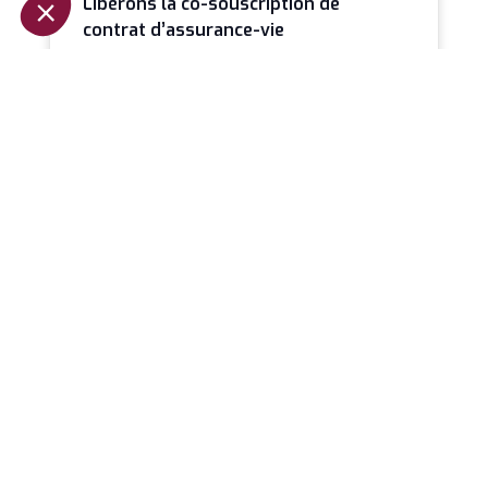
Libérons la co-souscription de
contrat d’assurance-vie
Il est paradoxal qu’en 2026 la co-souscription
demeure une exception alors qu’elle constitue
probablement le mode de détention le plus
LIRE LA SUITE »
Jeanbrun et la relance de
l’investissement locatif
La loi de finances pour 2026 marque un
tournant discret mais profond dans la fiscalité
immobilière. Avec l’introduction du dispositif
LIRE LA SUITE »