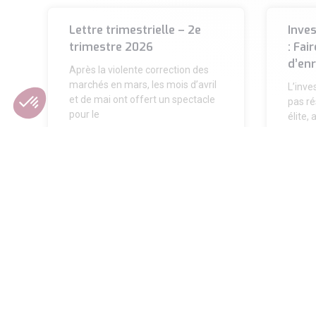
Lettre trimestrielle – 2e
Inve
trimestre 2026
: Fai
d’en
Après la violente correction des
marchés en mars, les mois d’avril
L’inve
et de mai ont offert un spectacle
pas ré
pour le
élite,
ayant 
départ
LIRE LA SUITE »
LIRE L