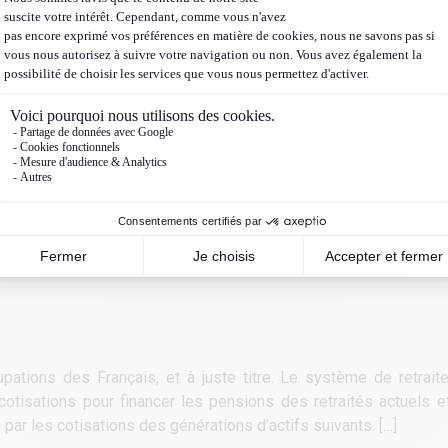
pations des Français, et à juste titre. Le système de retraite
 cotisations pour financer les pensions des retraités actuels
te par les cotisations des générations d’actifs suivants. […]