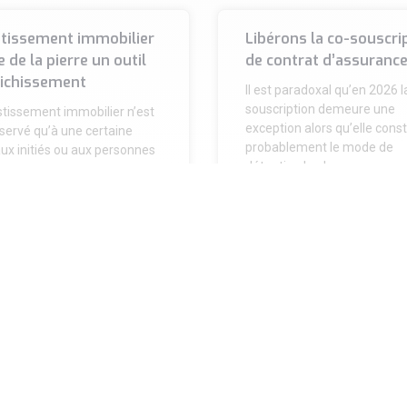
stissement immobilier
Libérons la co-souscri
re de la pierre un outil
de contrat d’assurance
richissement
Il est paradoxal qu’en 2026 l
souscription demeure une
stissement immobilier n’est
exception alors qu’elle const
servé qu’à une certaine
probablement le mode de
 aux initiés ou aux personnes
détention le plus
hérité d’un capital de
.
A SUITE »
LIRE LA SUITE »