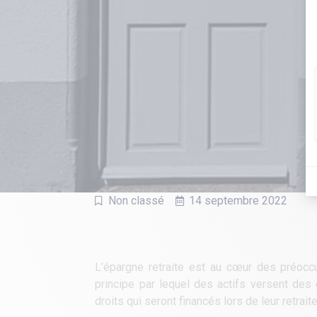
Non classé
14 septembre 2022
L’épargne retraite est au cœur des préoccu
principe par lequel des actifs versent des
droits qui seront financés lors de leur retrai