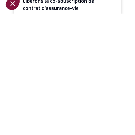
Libérons la co-souscription de
contrat d’assurance-vie
Il est paradoxal qu’en 2026 la co-souscription
demeure une exception alors qu’elle constitue
probablement le mode de détention le plus
LIRE LA SUITE »
Jeanbrun et la relance de
l’investissement locatif
La loi de finances pour 2026 marque un
tournant discret mais profond dans la fiscalité
immobilière. Avec l’introduction du dispositif
LIRE LA SUITE »