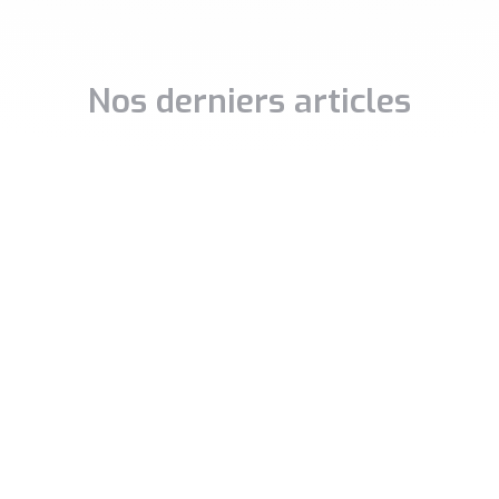
Nos derniers articles
stissement immobilier
Libérons la co-souscri
re de la pierre un outil
de contrat d’assurance
richissement
Il est paradoxal qu’en 2026 l
souscription demeure une
stissement immobilier n’est
exception alors qu’elle const
servé qu’à une certaine
probablement le mode de
 aux initiés ou aux personnes
détention le plus
hérité d’un capital de
.
A SUITE »
LIRE LA SUITE »