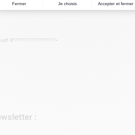
= »utf-8″?????????????????>
wsletter :