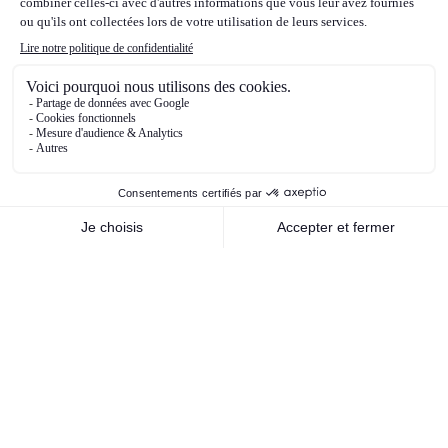
D.Trump en novembre. Enfin, du côté des
matières premières, les cours du pétrole ont
beaucoup fluctué en 2024. Ils ont été très
soutenus et se sont envolés au premier
trimestre de l’année 2024, sur anticipation de
forte demande, conflit au Moyen-Orient etc..,
puis ont commencé leur phase de baisse, avec
moins de crainte sur l’escalade du conflit au
Moyen-Orient, notamment entre Israël et l’Iran,
puis sur anticipations de baisse de la demande,
et enfin sur les perspectives de baisse des prix
liées aux anticipations du futur programme de
D.Trump qui devrait être baissier pour les cours
du pétrole.
Nos orientations stratégiques de
gestion pour 2025
Dans cet environnement, nous ne nous