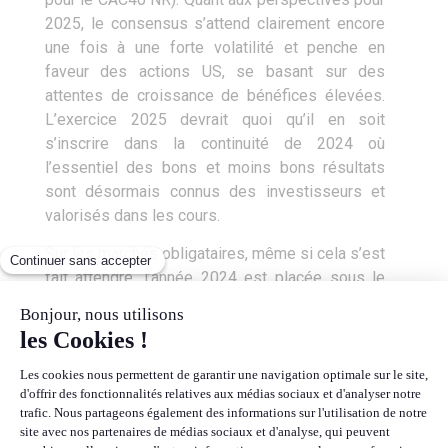
2025, le consensus s’attend clairement encore
une fois à une forte volatilité et penche en
faveur des actions US, se basant sur des
attentes de croissance de bénéfices élevées.
L’exercice 2025 devrait quoi qu’il en soit
s’inscrire dans la continuité de 2024 où
l’essentiel des bons et moins bons résultats
sont désormais connus des investisseurs et
valorisés dans les cours.
Sur les marchés obligataires, même si cela s’est
fait attendre, l’année 2024 est placée sous le
signe de la repentification de la courbe des taux,
à la fois par une baisse des taux courts mais
aussi par une hausse des taux longs.
Conséquence de ces mouvements sur les taux,
et de la surperformance de l’économie US sur
celle de la zone Euro, le dollar s’est fortement
raffermi face à l’Euro, surtout après l’élection de