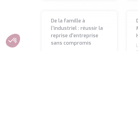
De la famille à
l’industriel : réussir la
reprise d’entreprise
sans compromis
L
La transmission d’une
h
entreprise est un moment
l
clé pour le dirigeant et sa
famille. Financer la reprise
par les enfants,
LIRE LA SUITE »
L