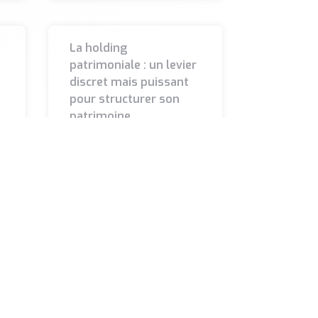
La holding
patrimoniale : un levier
discret mais puissant
pour structurer son
patrimoine
Longtemps réservée aux
s
grandes familles
d’industriels, la holding
patrimoniale séduit
désormais un public plus
large d’entrepreneurs et de
dirigeants. Derrière ce terme
LIRE LA SUITE »