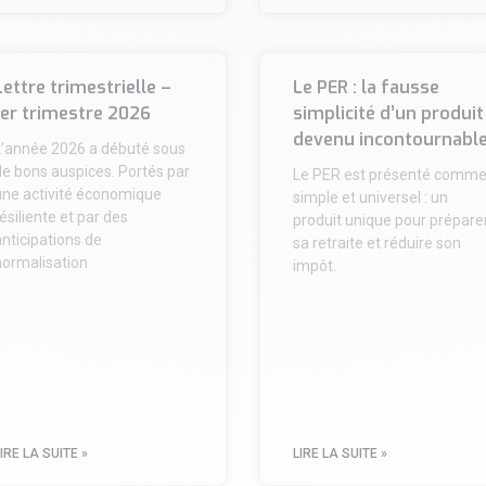
Lettre trimestrielle –
Le PER : la fausse
1er trimestre 2026
simplicité d’un produit
devenu incontournabl
L’année 2026 a débuté sous
de bons auspices. Portés par
Le PER est présenté comm
une activité économique
simple et universel : un
ésiliente et par des
produit unique pour prépare
nticipations de
sa retraite et réduire son
normalisation
impôt.
IRE LA SUITE »
LIRE LA SUITE »