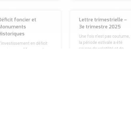
Déficit foncier et
Lettre trimestrielle –
Monuments
3e trimestre 2025
Historiques
Une fois n’est pas coutume,
la période estivale a été
’investissement en déficit
source de volatilité et de
foncier ou en Monuments
bouleversements,
istoriques constitue un
principalement en raison de
evier particulièrement
performant pour créer du
patrimoine tout en
optimisant
IRE LA SUITE »
LIRE LA SUITE »