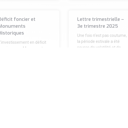
Déficit foncier et
Lettre trimestrielle –
Monuments
3e trimestre 2025
Historiques
Une fois n’est pas coutume,
la période estivale a été
’investissement en déficit
source de volatilité et de
foncier ou en Monuments
bouleversements,
istoriques constitue un
principalement en raison de
evier particulièrement
performant pour créer du
patrimoine tout en
optimisant
IRE LA SUITE »
LIRE LA SUITE »