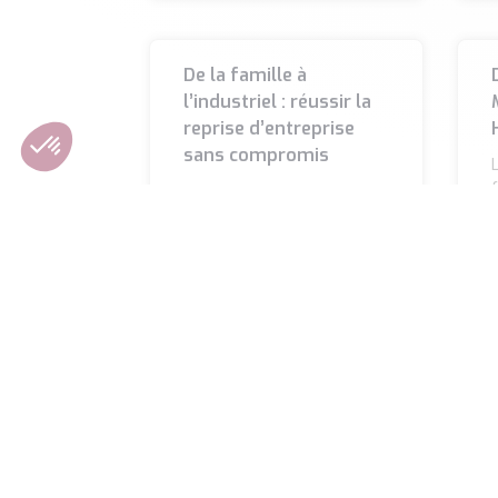
De la famille à
l’industriel : réussir la
reprise d’entreprise
sans compromis
L
La transmission d’une
h
entreprise est un moment
l
clé pour le dirigeant et sa
famille. Financer la reprise
par les enfants,
LIRE LA SUITE »
L