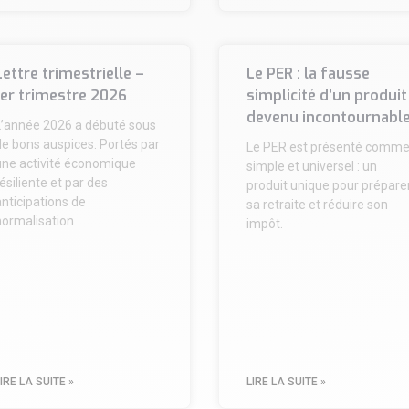
Lettre trimestrielle –
Le PER : la fausse
1er trimestre 2026
simplicité d’un produit
devenu incontournabl
L’année 2026 a débuté sous
de bons auspices. Portés par
Le PER est présenté comm
une activité économique
simple et universel : un
ésiliente et par des
produit unique pour prépare
nticipations de
sa retraite et réduire son
normalisation
impôt.
IRE LA SUITE »
LIRE LA SUITE »