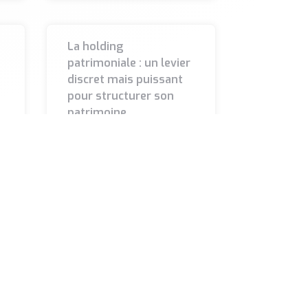
La holding
patrimoniale : un levier
discret mais puissant
pour structurer son
patrimoine
Longtemps réservée aux
s
grandes familles
d’industriels, la holding
patrimoniale séduit
désormais un public plus
large d’entrepreneurs et de
dirigeants. Derrière ce terme
LIRE LA SUITE »