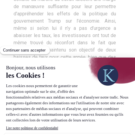
de manœuvre suffisante pour leur permettre
d’appréhender les effets de la politique du
gouvernement Trump sur l’économie. Ainsi,
même si selon lui il n’y a pas d’urgence a
abaisser les taux, les investisseurs ont tout de
même trouvé du réconfort dans le fait que
l’institution ait maintenu son objectif de deux
baisses de taux pour cette année, bien que des
divergences de stratégies apparaissent entre
les membres du FOMC.
Le facteur géopolitique toujours
central
Vous l’aurez ainsi constaté, la sphère
géopolitique et politique joue toujours un rôle
prépondérant sur l’économie, que ce soit via les
répercussions directes qu’elle engendre sur
l’activité, la perception des ménages, des