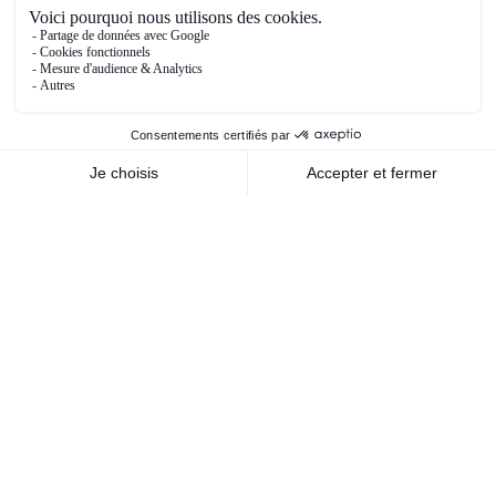
entreprises et institutions financières quant aux
perspectives et donc leurs réponses
comportementales en termes de consommation,
d’épargne, d’investissement, d’actions, etc.
Ce premier trimestre a été riche en newsflow et
tous les citer serait extrêmement chronophage
mais les principaux que nous pouvons
mentionner, et qui ont déjà été abordés
antérieurement dans cette note, sont bien sûr la
politique migratoire et commerciale de Trump,
qui a fait couler beaucoup d’encre – et qui risque
de perdurer encore un certain temps – et la
victoire du CDU/CSU aux élections législatives
allemandes, qui devraient porter Friedrich Merz
au poste de chancelier. Sa victoire est une
bonne nouvelle puisqu’elle a permis de bloquer
au parti d’extrême droite, l’AfD, l’accession au
pouvoir. Pour autant, la tâche de F. Merz est loin