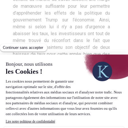
de manœuvre suffisante pour leur permettre
d’appréhender les effets de la politique du
gouvernement Trump sur l’économie. Ainsi,
même si selon lui il n’y a pas d’urgence a
abaisser les taux, les investisseurs ont tout de
même trouvé du réconfort dans le fait que
l’institution ait maintenu son objectif de deux
baisses de taux pour cette année, bien que des
divergences de stratégies apparaissent entre
les membres du FOMC.
Le facteur géopolitique toujours
central
Vous l’aurez ainsi constaté, la sphère
géopolitique et politique joue toujours un rôle
prépondérant sur l’économie, que ce soit via les
répercussions directes qu’elle engendre sur
l’activité, la perception des ménages, des