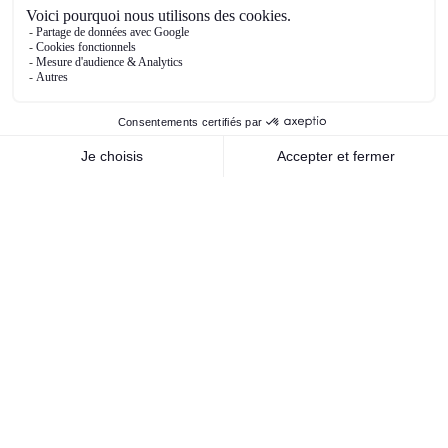
entreprises et institutions financières quant aux
perspectives et donc leurs réponses
comportementales en termes de consommation,
d’épargne, d’investissement, d’actions, etc.
Ce premier trimestre a été riche en newsflow et
tous les citer serait extrêmement chronophage
mais les principaux que nous pouvons
mentionner, et qui ont déjà été abordés
antérieurement dans cette note, sont bien sûr la
politique migratoire et commerciale de Trump,
qui a fait couler beaucoup d’encre – et qui risque
de perdurer encore un certain temps – et la
victoire du CDU/CSU aux élections législatives
allemandes, qui devraient porter Friedrich Merz
au poste de chancelier. Sa victoire est une
bonne nouvelle puisqu’elle a permis de bloquer
au parti d’extrême droite, l’AfD, l’accession au
pouvoir. Pour autant, la tâche de F. Merz est loin