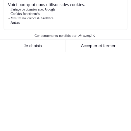
entreprises et institutions financières quant aux
perspectives et donc leurs réponses
comportementales en termes de consommation,
d’épargne, d’investissement, d’actions, etc.
Ce premier trimestre a été riche en newsflow et
tous les citer serait extrêmement chronophage
mais les principaux que nous pouvons
mentionner, et qui ont déjà été abordés
antérieurement dans cette note, sont bien sûr la
politique migratoire et commerciale de Trump,
qui a fait couler beaucoup d’encre – et qui risque
de perdurer encore un certain temps – et la
victoire du CDU/CSU aux élections législatives
allemandes, qui devraient porter Friedrich Merz
au poste de chancelier. Sa victoire est une
bonne nouvelle puisqu’elle a permis de bloquer
au parti d’extrême droite, l’AfD, l’accession au
pouvoir. Pour autant, la tâche de F. Merz est loin