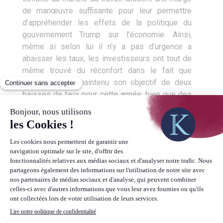
de manœuvre suffisante pour leur permettre
d’appréhender les effets de la politique du
gouvernement Trump sur l’économie. Ainsi,
même si selon lui il n’y a pas d’urgence a
abaisser les taux, les investisseurs ont tout de
même trouvé du réconfort dans le fait que
l’institution ait maintenu son objectif de deux
baisses de taux pour cette année, bien que des
divergences de stratégies apparaissent entre
les membres du FOMC.
Le facteur géopolitique toujours
central
Vous l’aurez ainsi constaté, la sphère
géopolitique et politique joue toujours un rôle
prépondérant sur l’économie, que ce soit via les
répercussions directes qu’elle engendre sur
l’activité, la perception des ménages, des