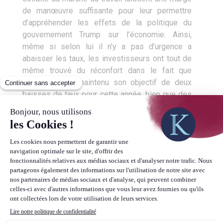
de manœuvre suffisante pour leur permettre
d’appréhender les effets de la politique du
gouvernement Trump sur l’économie. Ainsi,
même si selon lui il n’y a pas d’urgence a
abaisser les taux, les investisseurs ont tout de
même trouvé du réconfort dans le fait que
l’institution ait maintenu son objectif de deux
baisses de taux pour cette année, bien que des
divergences de stratégies apparaissent entre
les membres du FOMC.
Le facteur géopolitique toujours
central
Vous l’aurez ainsi constaté, la sphère
géopolitique et politique joue toujours un rôle
prépondérant sur l’économie, que ce soit via les
répercussions directes qu’elle engendre sur
l’activité, la perception des ménages, des