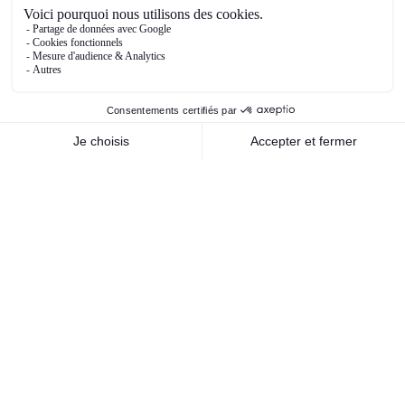
entreprises et institutions financières quant aux
perspectives et donc leurs réponses
comportementales en termes de consommation,
d’épargne, d’investissement, d’actions, etc.
Ce premier trimestre a été riche en newsflow et
tous les citer serait extrêmement chronophage
mais les principaux que nous pouvons
mentionner, et qui ont déjà été abordés
antérieurement dans cette note, sont bien sûr la
politique migratoire et commerciale de Trump,
qui a fait couler beaucoup d’encre – et qui risque
de perdurer encore un certain temps – et la
victoire du CDU/CSU aux élections législatives
allemandes, qui devraient porter Friedrich Merz
au poste de chancelier. Sa victoire est une
bonne nouvelle puisqu’elle a permis de bloquer
au parti d’extrême droite, l’AfD, l’accession au
pouvoir. Pour autant, la tâche de F. Merz est loin