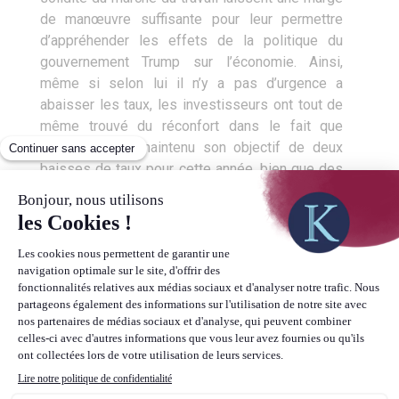
de manœuvre suffisante pour leur permettre
d’appréhender les effets de la politique du
gouvernement Trump sur l’économie. Ainsi,
même si selon lui il n’y a pas d’urgence a
abaisser les taux, les investisseurs ont tout de
même trouvé du réconfort dans le fait que
l’institution ait maintenu son objectif de deux
baisses de taux pour cette année, bien que des
divergences de stratégies apparaissent entre
les membres du FOMC.
Le facteur géopolitique toujours
central
Vous l’aurez ainsi constaté, la sphère
géopolitique et politique joue toujours un rôle
prépondérant sur l’économie, que ce soit via les
répercussions directes qu’elle engendre sur
l’activité, la perception des ménages, des