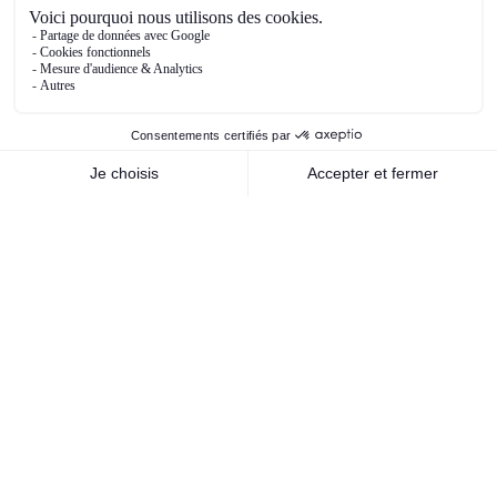
entreprises et institutions financières quant aux
perspectives et donc leurs réponses
comportementales en termes de consommation,
d’épargne, d’investissement, d’actions, etc.
Ce premier trimestre a été riche en newsflow et
tous les citer serait extrêmement chronophage
mais les principaux que nous pouvons
mentionner, et qui ont déjà été abordés
antérieurement dans cette note, sont bien sûr la
politique migratoire et commerciale de Trump,
qui a fait couler beaucoup d’encre – et qui risque
de perdurer encore un certain temps – et la
victoire du CDU/CSU aux élections législatives
allemandes, qui devraient porter Friedrich Merz
au poste de chancelier. Sa victoire est une
bonne nouvelle puisqu’elle a permis de bloquer
au parti d’extrême droite, l’AfD, l’accession au
pouvoir. Pour autant, la tâche de F. Merz est loin