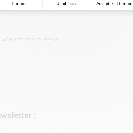
= »utf-8″?????????????????>
wsletter :