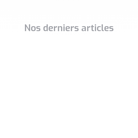
Nos derniers articles
stissement immobilier
Libérons la co-souscri
re de la pierre un outil
de contrat d’assurance
richissement
Il est paradoxal qu’en 2026 l
souscription demeure une
stissement immobilier n’est
exception alors qu’elle const
servé qu’à une certaine
probablement le mode de
 aux initiés ou aux personnes
détention le plus
hérité d’un capital de
.
A SUITE »
LIRE LA SUITE »