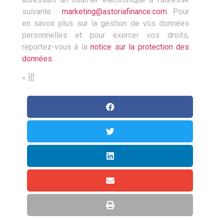
suivante :
marketing@astoriafinance.com
. Pour
en savoir plus sur la gestion de vos données
personnelles et pour exercer vos droits,
reportez-vous à la
notice sur la protection des
données
.
« }]]