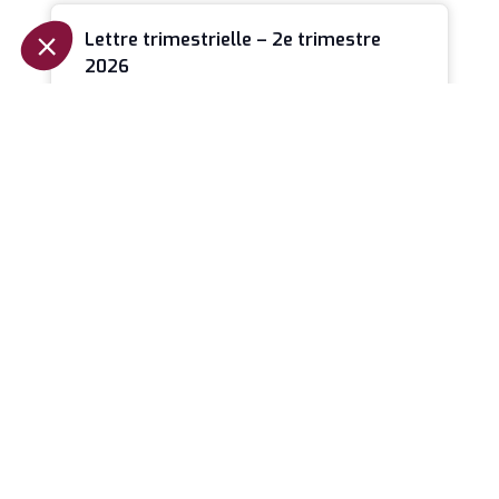
Lettre trimestrielle – 2e trimestre
2026
Après la violente correction des marchés en
mars, les mois d’avril et de mai ont offert un
spectacle pour le
LIRE LA SUITE »
Investissement immobilier : Faire de
la pierre un outil d’enrichissement
L’investissement immobilier n’est pas réservé
qu’à une certaine élite, aux initiés ou aux
personnes ayant hérité d’un capital de départ.
LIRE LA SUITE »