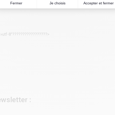
= »utf-8″?????????????????>
wsletter :