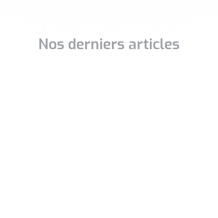
Nos derniers articles
stissement immobilier
Libérons la co-souscri
re de la pierre un outil
de contrat d’assurance
richissement
Il est paradoxal qu’en 2026 l
souscription demeure une
stissement immobilier n’est
exception alors qu’elle const
servé qu’à une certaine
probablement le mode de
 aux initiés ou aux personnes
détention le plus
hérité d’un capital de
.
A SUITE »
LIRE LA SUITE »