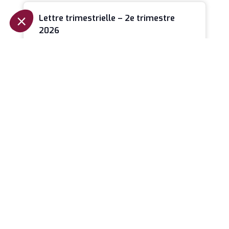
Lettre trimestrielle – 2e trimestre
2026
Après la violente correction des marchés en
mars, les mois d’avril et de mai ont offert un
spectacle pour le
LIRE LA SUITE »
Investissement immobilier : Faire de
la pierre un outil d’enrichissement
L’investissement immobilier n’est pas réservé
qu’à une certaine élite, aux initiés ou aux
personnes ayant hérité d’un capital de départ.
LIRE LA SUITE »