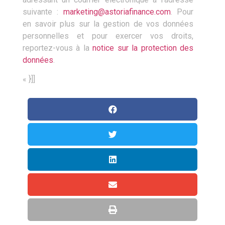
suivante :
marketing@astoriafinance.com
. Pour
en savoir plus sur la gestion de vos données
personnelles et pour exercer vos droits,
reportez-vous à la
notice sur la protection des
données
.
« }]]