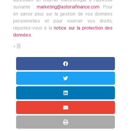
suivante :
marketing@astoriafinance.com
. Pour
en savoir plus sur la gestion de vos données
personnelles et pour exercer vos droits,
reportez-vous à la
notice sur la protection des
données
.
« }]]