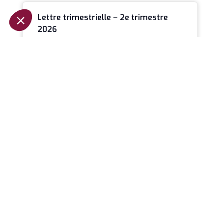
Lettre trimestrielle – 2e trimestre
2026
Après la violente correction des marchés en
mars, les mois d’avril et de mai ont offert un
spectacle pour le
LIRE LA SUITE »
Investissement immobilier : Faire de
la pierre un outil d’enrichissement
L’investissement immobilier n’est pas réservé
qu’à une certaine élite, aux initiés ou aux
personnes ayant hérité d’un capital de départ.
LIRE LA SUITE »