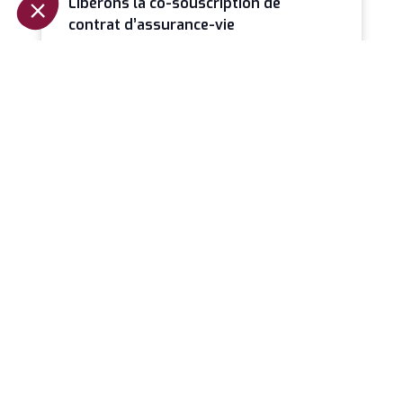
Libérons la co-souscription de
contrat d’assurance-vie
Il est paradoxal qu’en 2026 la co-souscription
demeure une exception alors qu’elle constitue
probablement le mode de détention le plus
LIRE LA SUITE »
Jeanbrun et la relance de
l’investissement locatif
La loi de finances pour 2026 marque un
tournant discret mais profond dans la fiscalité
immobilière. Avec l’introduction du dispositif
LIRE LA SUITE »