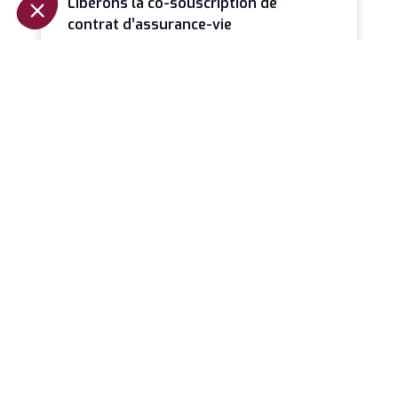
Libérons la co-souscription de
contrat d’assurance-vie
Il est paradoxal qu’en 2026 la co-souscription
demeure une exception alors qu’elle constitue
probablement le mode de détention le plus
LIRE LA SUITE »
Jeanbrun et la relance de
l’investissement locatif
La loi de finances pour 2026 marque un
tournant discret mais profond dans la fiscalité
immobilière. Avec l’introduction du dispositif
LIRE LA SUITE »