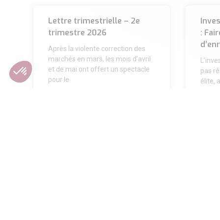
Lettre trimestrielle – 2e
Inve
trimestre 2026
: Fai
d’en
Après la violente correction des
marchés en mars, les mois d’avril
L’inve
et de mai ont offert un spectacle
pas ré
pour le
élite,
ayant 
départ
LIRE LA SUITE »
LIRE L