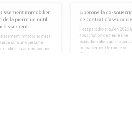
stissement immobilier
Libérons la co-souscri
re de la pierre un outil
de contrat d’assurance
richissement
Il est paradoxal qu’en 2026 l
souscription demeure une
stissement immobilier n’est
exception alors qu’elle const
servé qu’à une certaine
probablement le mode de
 aux initiés ou aux personnes
détention le plus
hérité d’un capital de
.
A SUITE »
LIRE LA SUITE »