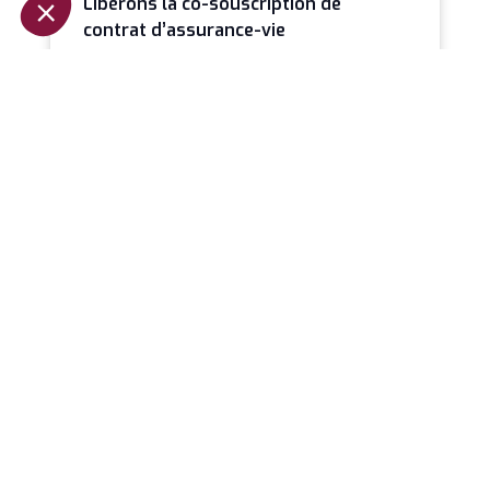
Libérons la co-souscription de
contrat d’assurance-vie
Il est paradoxal qu’en 2026 la co-souscription
demeure une exception alors qu’elle constitue
probablement le mode de détention le plus
LIRE LA SUITE »
Jeanbrun et la relance de
l’investissement locatif
La loi de finances pour 2026 marque un
tournant discret mais profond dans la fiscalité
immobilière. Avec l’introduction du dispositif
LIRE LA SUITE »