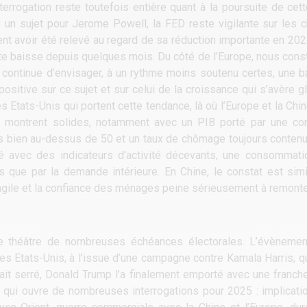
terrogation reste toutefois entière quant à la poursuite de cet
un sujet pour Jerome Powell, la FED reste vigilante sur les chif
ent avoir été relevé au regard de sa réduction importante en 20
tte baisse depuis quelques mois. Du côté de l’Europe, nous cons
ui continue d’envisager, à un rythme moins soutenu certes, une 
sitive sur ce sujet et sur celui de la croissance qui s’avère gl
s Etats-Unis qui portent cette tendance, là où l’Europe et la Chin
 se montrent solides, notamment avec un PIB porté par une 
s bien au-dessus de 50 et un taux de chômage toujours contenu. 
té avec des indicateurs d’activité décevants, une consommati
ns que par la demande intérieure. En Chine, le constat est sim
 fragile et la confiance des ménages peine sérieusement à remonte
 le théâtre de nombreuses échéances électorales. L’évènemen
es Etats-Unis, à l’issue d’une campagne contre Kamala Harris, qu
t serré, Donald Trump l’a finalement emporté avec une franche 
 qui ouvre de nombreuses interrogations pour 2025 : implicati