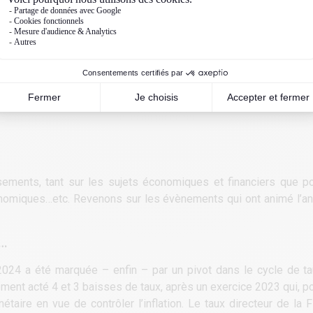
ments, tant sur les sujets économiques et financiers que pol
conomiques…etc. Revenons sur les évènements qui ont animé l’an
x…
 2024 a été marquée – enfin ­– par un pivot dans le cycle de t
ment acté 4 et 3 baisses de taux, après un exercice 2023 qui, pou
étaire en vue de contrôler l’inflation. Le taux directeur de la