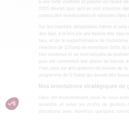
à une forte volatilité et penche en faveur 
2025 devrait quoi qu’il en soit s’inscrire 
connus des investisseurs et valorisés dans 
Sur les marchés obligataires, même si cela s
des taux, à la fois par une baisse des tau
taux, et de la surperformance de l’économie U
l’élection de D.Trump en novembre. Enfin, du
très soutenus et se sont envolés au premier 
puis ont commencé leur phase de baisse, av
l’Iran, puis sur anticipations de baisse de l
programme de D.Trump qui devrait être baissi
Nos orientations stratégiques de 
Dans cet environnement, nous ne nous aven
revanche, et selon les profils de gestion,
allocations avec toutefois quelques convi
l’Europe sans pour autant délaisser total
notamment. Quelques positions opportunis