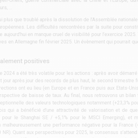
yen-Orient, guerre commerciale avec la Chine et l’Europe, du
urs, …
ui plus que troublé après la dissolution de l’Assemblée national
uropéennes. Les difficultés rencontrées par la suite pour const
uve aujourd’hui en manque cruel de visibilité pour l’exercice 2025
ives en Allemagne fin février 2025. Un évènement qui pourrait q
alement positives
ée 2024 a été très volatile pour les actions : après avoir démar
 jour après jour des records de plus haut, le second trimestre fu
rections ont eu lieu (en Europe et en France puis aux Etats-Unis
erspective de baisse de taux. Au final, nous retrouvons un bilan 
eptionnelle des valeurs technologiques notamment (+23,3% pou
ois qui a bénéficié d’une attractivité de valorisation et de q
 pour le Shanghai SE / +5,1% pour le MSCI Emerging), et mi
ns malheureusement une performance négative pour la France (
 NR). Quant aux perspectives pour 2025, le consensus s’attend 