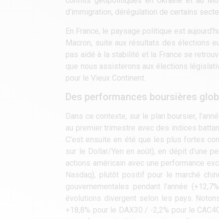
conflits géopolitiques en Ukraine et au Mo
d’immigration, dérégulation de certains secte
En France, le paysage politique est aujourd’h
Macron, suite aux résultats des élections e
pas aidé à la stabilité et la France se retro
que nous assisterons aux élections législat
pour le Vieux Continent.
Des performances boursières glob
Dans ce contexte, sur le plan boursier, l’ann
au premier trimestre avec des indices battant
C’est ensuite en été que les plus fortes cor
sur le Dollar/Yen en août), en dépit d’une p
actions américain avec une performance exc
Nasdaq), plutôt positif pour le marché chin
gouvernementales pendant l’année (+12,7%
évolutions divergent selon les pays. Noto
+18,8% pour le DAX30 / -2,2% pour le CAC40