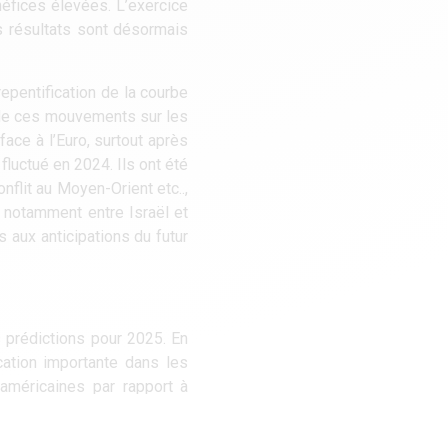
néfices élevées. L’exercice
ns résultats sont désormais
epentification de la courbe
 de ces mouvements sur les
face à l’Euro, surtout après
luctué en 2024. Ils ont été
flit au Moyen-Orient etc..,
 notamment entre Israël et
s aux anticipations du futur
 prédictions pour 2025. En
cation importante dans les
 américaines par rapport à
ttractivité liée aux prix
talisations nous semblent