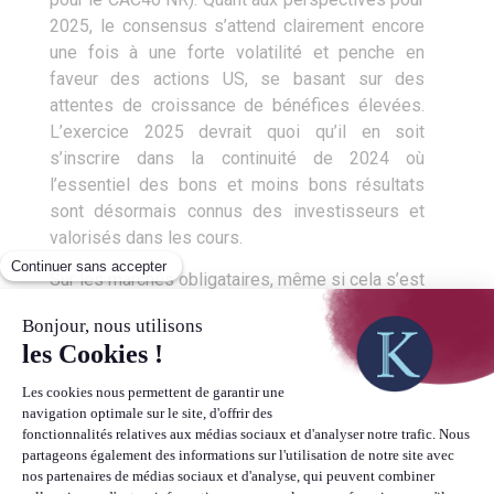
2025, le consensus s’attend clairement encore
une fois à une forte volatilité et penche en
faveur des actions US, se basant sur des
attentes de croissance de bénéfices élevées.
L’exercice 2025 devrait quoi qu’il en soit
s’inscrire dans la continuité de 2024 où
l’essentiel des bons et moins bons résultats
sont désormais connus des investisseurs et
valorisés dans les cours.
Sur les marchés obligataires, même si cela s’est
fait attendre, l’année 2024 est placée sous le
signe de la repentification de la courbe des taux,
à la fois par une baisse des taux courts mais
aussi par une hausse des taux longs.
Conséquence de ces mouvements sur les taux,
et de la surperformance de l’économie US sur
celle de la zone Euro, le dollar s’est fortement
raffermi face à l’Euro, surtout après l’élection de