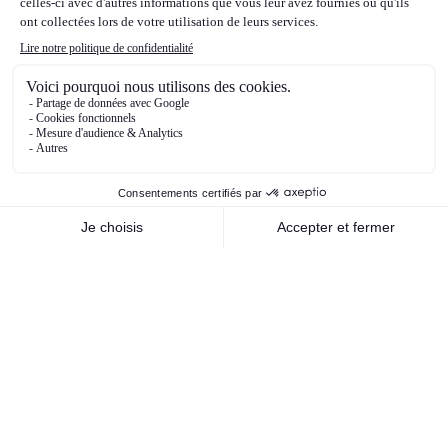
D.Trump en novembre. Enfin, du côté des
matières premières, les cours du pétrole ont
beaucoup fluctué en 2024. Ils ont été très
soutenus et se sont envolés au premier
trimestre de l’année 2024, sur anticipation de
forte demande, conflit au Moyen-Orient etc..,
puis ont commencé leur phase de baisse, avec
moins de crainte sur l’escalade du conflit au
Moyen-Orient, notamment entre Israël et l’Iran,
puis sur anticipations de baisse de la demande,
et enfin sur les perspectives de baisse des prix
liées aux anticipations du futur programme de
D.Trump qui devrait être baissier pour les cours
du pétrole.
Nos orientations stratégiques de
gestion pour 2025
Dans cet environnement, nous ne nous