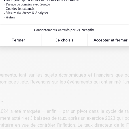
ments, tant sur les sujets économiques et financiers que pol
conomiques…etc. Revenons sur les évènements qui ont animé l’an
x…
 2024 a été marquée – enfin ­– par un pivot dans le cycle de t
ment acté 4 et 3 baisses de taux, après un exercice 2023 qui, pou
étaire en vue de contrôler l’inflation. Le taux directeur de la