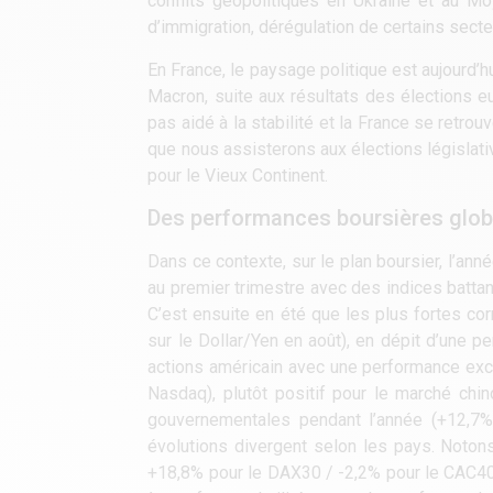
conflits géopolitiques en Ukraine et au Mo
d’immigration, dérégulation de certains secte
En France, le paysage politique est aujourd’h
Macron, suite aux résultats des élections e
pas aidé à la stabilité et la France se retro
que nous assisterons aux élections législat
pour le Vieux Continent.
Des performances boursières glob
Dans ce contexte, sur le plan boursier, l’ann
au premier trimestre avec des indices battant
C’est ensuite en été que les plus fortes cor
sur le Dollar/Yen en août), en dépit d’une p
actions américain avec une performance exc
Nasdaq), plutôt positif pour le marché chin
gouvernementales pendant l’année (+12,7%
évolutions divergent selon les pays. Noto
+18,8% pour le DAX30 / -2,2% pour le CAC40