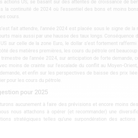
des actions US, se basant sur des attentes de croissance de bé
dans la continuité de 2024 où l’essentiel des bons et moins bo
les cours.
’est fait attendre, l’année 2024 est placée sous le signe de la r
x courts mais aussi par une hausse des taux longs. Conséquence
S sur celle de la zone Euro, le dollar s’est fortement raffermi 
 côté des matières premières, les cours du pétrole ont beaucoup f
trimestre de l’année 2024, sur anticipation de forte demande, con
ec moins de crainte sur l’escalade du conflit au Moyen-Orient,
a demande, et enfin sur les perspectives de baisse des prix liée
er pour les cours du pétrole.
gestion pour 2025
turons aucunement à faire des prévisions et encore moins des
 nous nous attachons à opérer (et recommander) une diversifi
ctions stratégiques telles qu’une surpondération des actions
ement la zone à moyen terme qui bénéficie dorénavant d’une a
tes sur des valeurs émergentes et de petites/moyennes capi