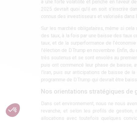
à une forte volatilité et penche en faveur 
2025 devrait quoi qu’il en soit s’inscrire 
connus des investisseurs et valorisés dans 
Sur les marchés obligataires, même si cela s
des taux, à la fois par une baisse des tau
taux, et de la surperformance de l’économie U
l’élection de D.Trump en novembre. Enfin, du
très soutenus et se sont envolés au premier 
puis ont commencé leur phase de baisse, av
l’Iran, puis sur anticipations de baisse de l
programme de D.Trump qui devrait être baissi
Nos orientations stratégiques de 
Dans cet environnement, nous ne nous aven
revanche, et selon les profils de gestion,
allocations avec toutefois quelques convi
l’Europe sans pour autant délaisser total
notamment. Quelques positions opportunis