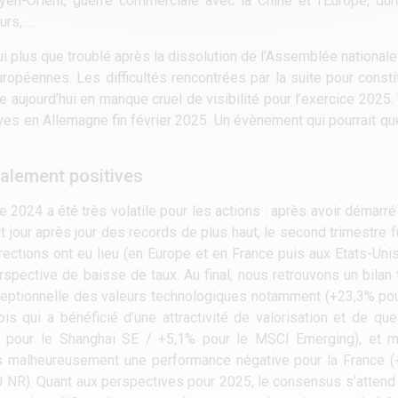
yen-Orient, guerre commerciale avec la Chine et l’Europe, du
urs, …
ui plus que troublé après la dissolution de l’Assemblée national
uropéennes. Les difficultés rencontrées par la suite pour const
uve aujourd’hui en manque cruel de visibilité pour l’exercice 2025
ives en Allemagne fin février 2025. Un évènement qui pourrait q
alement positives
ée 2024 a été très volatile pour les actions : après avoir démar
 jour après jour des records de plus haut, le second trimestre fu
rections ont eu lieu (en Europe et en France puis aux Etats-Unis
erspective de baisse de taux. Au final, nous retrouvons un bilan 
eptionnelle des valeurs technologiques notamment (+23,3% pou
ois qui a bénéficié d’une attractivité de valorisation et de q
 pour le Shanghai SE / +5,1% pour le MSCI Emerging), et mi
ns malheureusement une performance négative pour la France (
 NR). Quant aux perspectives pour 2025, le consensus s’attend 