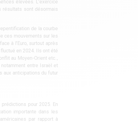
néfices élevées. L’exercice
ns résultats sont désormais
epentification de la courbe
 de ces mouvements sur les
face à l’Euro, surtout après
luctué en 2024. Ils ont été
flit au Moyen-Orient etc..,
 notamment entre Israël et
s aux anticipations du futur
 prédictions pour 2025. En
cation importante dans les
 américaines par rapport à
ttractivité liée aux prix
talisations nous semblent