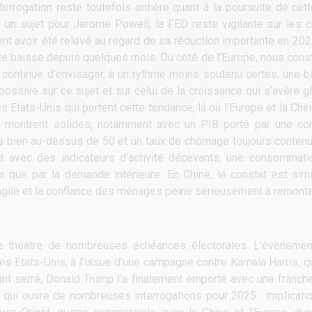
terrogation reste toutefois entière quant à la poursuite de cet
un sujet pour Jerome Powell, la FED reste vigilante sur les chif
ent avoir été relevé au regard de sa réduction importante en 20
tte baisse depuis quelques mois. Du côté de l’Europe, nous cons
ui continue d’envisager, à un rythme moins soutenu certes, une 
sitive sur ce sujet et sur celui de la croissance qui s’avère gl
s Etats-Unis qui portent cette tendance, là où l’Europe et la Chin
 se montrent solides, notamment avec un PIB porté par une 
s bien au-dessus de 50 et un taux de chômage toujours contenu. 
té avec des indicateurs d’activité décevants, une consommati
ns que par la demande intérieure. En Chine, le constat est sim
 fragile et la confiance des ménages peine sérieusement à remonte
 le théâtre de nombreuses échéances électorales. L’évènemen
es Etats-Unis, à l’issue d’une campagne contre Kamala Harris, qu
t serré, Donald Trump l’a finalement emporté avec une franche 
 qui ouvre de nombreuses interrogations pour 2025 : implicati