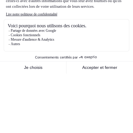
D.Trump en novembre. Enfin, du côté des
matières premières, les cours du pétrole ont
beaucoup fluctué en 2024. Ils ont été très
soutenus et se sont envolés au premier
trimestre de l’année 2024, sur anticipation de
forte demande, conflit au Moyen-Orient etc..,
puis ont commencé leur phase de baisse, avec
moins de crainte sur l’escalade du conflit au
Moyen-Orient, notamment entre Israël et l’Iran,
puis sur anticipations de baisse de la demande,
et enfin sur les perspectives de baisse des prix
liées aux anticipations du futur programme de
D.Trump qui devrait être baissier pour les cours
du pétrole.
Nos orientations stratégiques de
gestion pour 2025
Dans cet environnement, nous ne nous