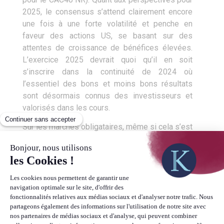
2025, le consensus s’attend clairement encore
une fois à une forte volatilité et penche en
faveur des actions US, se basant sur des
attentes de croissance de bénéfices élevées.
L’exercice 2025 devrait quoi qu’il en soit
s’inscrire dans la continuité de 2024 où
l’essentiel des bons et moins bons résultats
sont désormais connus des investisseurs et
valorisés dans les cours.
Sur les marchés obligataires, même si cela s’est
fait attendre, l’année 2024 est placée sous le
signe de la repentification de la courbe des taux,
à la fois par une baisse des taux courts mais
aussi par une hausse des taux longs.
Conséquence de ces mouvements sur les taux,
et de la surperformance de l’économie US sur
celle de la zone Euro, le dollar s’est fortement
raffermi face à l’Euro, surtout après l’élection de