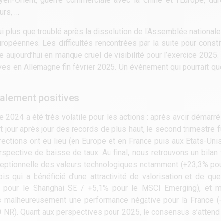
yen-Orient, guerre commerciale avec la Chine et l’Europe, du
urs, …
ui plus que troublé après la dissolution de l’Assemblée national
uropéennes. Les difficultés rencontrées par la suite pour const
uve aujourd’hui en manque cruel de visibilité pour l’exercice 2025
ives en Allemagne fin février 2025. Un évènement qui pourrait q
alement positives
ée 2024 a été très volatile pour les actions : après avoir démar
 jour après jour des records de plus haut, le second trimestre fu
rections ont eu lieu (en Europe et en France puis aux Etats-Unis
erspective de baisse de taux. Au final, nous retrouvons un bilan 
eptionnelle des valeurs technologiques notamment (+23,3% pou
ois qui a bénéficié d’une attractivité de valorisation et de q
 pour le Shanghai SE / +5,1% pour le MSCI Emerging), et mi
ns malheureusement une performance négative pour la France (
 NR). Quant aux perspectives pour 2025, le consensus s’attend 