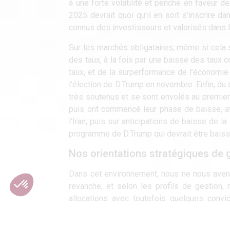
à une forte volatilité et penche en faveur 
2025 devrait quoi qu’il en soit s’inscrire 
connus des investisseurs et valorisés dans 
Sur les marchés obligataires, même si cela s
des taux, à la fois par une baisse des tau
taux, et de la surperformance de l’économie U
l’élection de D.Trump en novembre. Enfin, du
très soutenus et se sont envolés au premier 
puis ont commencé leur phase de baisse, av
l’Iran, puis sur anticipations de baisse de l
programme de D.Trump qui devrait être baissi
Nos orientations stratégiques de 
Dans cet environnement, nous ne nous aven
revanche, et selon les profils de gestion,
allocations avec toutefois quelques convi
l’Europe sans pour autant délaisser total
notamment. Quelques positions opportunis