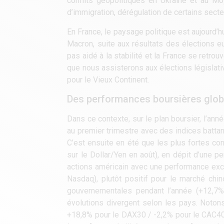
conflits géopolitiques en Ukraine et au Mo
d’immigration, dérégulation de certains secte
En France, le paysage politique est aujourd’h
Macron, suite aux résultats des élections e
pas aidé à la stabilité et la France se retro
que nous assisterons aux élections législat
pour le Vieux Continent.
Des performances boursières glob
Dans ce contexte, sur le plan boursier, l’ann
au premier trimestre avec des indices battant
C’est ensuite en été que les plus fortes cor
sur le Dollar/Yen en août), en dépit d’une p
actions américain avec une performance exc
Nasdaq), plutôt positif pour le marché chin
gouvernementales pendant l’année (+12,7%
évolutions divergent selon les pays. Noto
+18,8% pour le DAX30 / -2,2% pour le CAC40