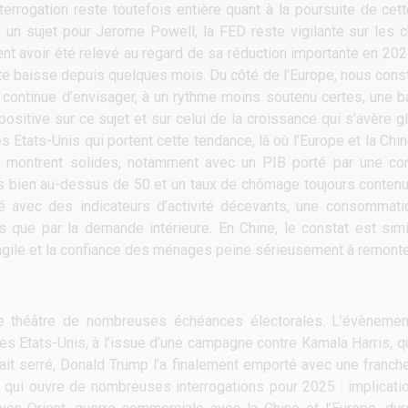
terrogation reste toutefois entière quant à la poursuite de cet
un sujet pour Jerome Powell, la FED reste vigilante sur les chif
ent avoir été relevé au regard de sa réduction importante en 20
tte baisse depuis quelques mois. Du côté de l’Europe, nous cons
ui continue d’envisager, à un rythme moins soutenu certes, une 
sitive sur ce sujet et sur celui de la croissance qui s’avère gl
s Etats-Unis qui portent cette tendance, là où l’Europe et la Chin
 se montrent solides, notamment avec un PIB porté par une 
s bien au-dessus de 50 et un taux de chômage toujours contenu. 
té avec des indicateurs d’activité décevants, une consommati
ns que par la demande intérieure. En Chine, le constat est sim
 fragile et la confiance des ménages peine sérieusement à remonte
 le théâtre de nombreuses échéances électorales. L’évènemen
es Etats-Unis, à l’issue d’une campagne contre Kamala Harris, qu
t serré, Donald Trump l’a finalement emporté avec une franche 
 qui ouvre de nombreuses interrogations pour 2025 : implicati