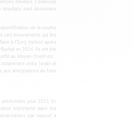
néfices élevées. L’exercice
ns résultats sont désormais
epentification de la courbe
 de ces mouvements sur les
face à l’Euro, surtout après
luctué en 2024. Ils ont été
flit au Moyen-Orient etc..,
 notamment entre Israël et
s aux anticipations du futur
 prédictions pour 2025. En
cation importante dans les
 américaines par rapport à
ttractivité liée aux prix
talisations nous semblent