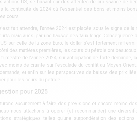
des actions US, se basant sur des attentes de croissance de bé
dans la continuité de 2024 où l’essentiel des bons et moins bo
les cours.
’est fait attendre, l’année 2024 est placée sous le signe de la r
x courts mais aussi par une hausse des taux longs. Conséquence
S sur celle de la zone Euro, le dollar s’est fortement raffermi 
 côté des matières premières, les cours du pétrole ont beaucoup f
trimestre de l’année 2024, sur anticipation de forte demande, con
ec moins de crainte sur l’escalade du conflit au Moyen-Orient,
a demande, et enfin sur les perspectives de baisse des prix liée
er pour les cours du pétrole.
gestion pour 2025
turons aucunement à faire des prévisions et encore moins des
 nous nous attachons à opérer (et recommander) une diversifi
ctions stratégiques telles qu’une surpondération des actions
ement la zone à moyen terme qui bénéficie dorénavant d’une a
tes sur des valeurs émergentes et de petites/moyennes capi