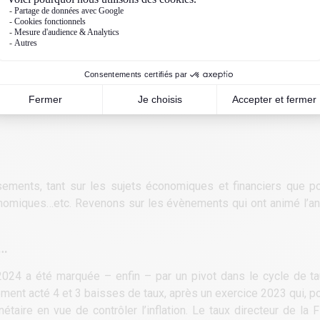
ments, tant sur les sujets économiques et financiers que pol
conomiques…etc. Revenons sur les évènements qui ont animé l’an
x…
 2024 a été marquée – enfin ­– par un pivot dans le cycle de t
ment acté 4 et 3 baisses de taux, après un exercice 2023 qui, pou
étaire en vue de contrôler l’inflation. Le taux directeur de la