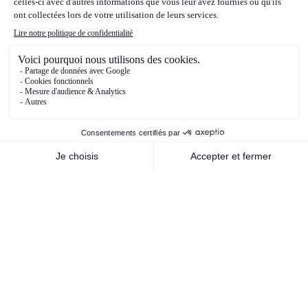
D.Trump en novembre. Enfin, du côté des
matières premières, les cours du pétrole ont
beaucoup fluctué en 2024. Ils ont été très
soutenus et se sont envolés au premier
trimestre de l’année 2024, sur anticipation de
forte demande, conflit au Moyen-Orient etc..,
puis ont commencé leur phase de baisse, avec
moins de crainte sur l’escalade du conflit au
Moyen-Orient, notamment entre Israël et l’Iran,
puis sur anticipations de baisse de la demande,
et enfin sur les perspectives de baisse des prix
liées aux anticipations du futur programme de
D.Trump qui devrait être baissier pour les cours
du pétrole.
Nos orientations stratégiques de
gestion pour 2025
Dans cet environnement, nous ne nous