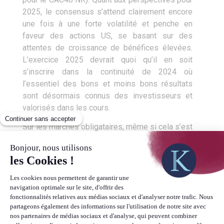
2025, le consensus s’attend clairement encore
une fois à une forte volatilité et penche en
faveur des actions US, se basant sur des
attentes de croissance de bénéfices élevées.
L’exercice 2025 devrait quoi qu’il en soit
s’inscrire dans la continuité de 2024 où
l’essentiel des bons et moins bons résultats
sont désormais connus des investisseurs et
valorisés dans les cours.
Sur les marchés obligataires, même si cela s’est
fait attendre, l’année 2024 est placée sous le
signe de la repentification de la courbe des taux,
à la fois par une baisse des taux courts mais
aussi par une hausse des taux longs.
Conséquence de ces mouvements sur les taux,
et de la surperformance de l’économie US sur
celle de la zone Euro, le dollar s’est fortement
raffermi face à l’Euro, surtout après l’élection de