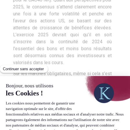
2025, le consensus s’attend clairement encore
une fois à une forte volatilité et penche en
faveur des actions US, se basant sur des
attentes de croissance de bénéfices élevées.
L’exercice 2025 devrait quoi qu’il en soit
s’inscrire dans la continuité de 2024 où
l’essentiel des bons et moins bons résultats
sont désormais connus des investisseurs et
valorisés dans les cours.
Sur les marchés obligataires, même si cela s’est
fait attendre, l’année 2024 est placée sous le
signe de la repentification de la courbe des taux,
à la fois par une baisse des taux courts mais
aussi par une hausse des taux longs.
Conséquence de ces mouvements sur les taux,
et de la surperformance de l’économie US sur
celle de la zone Euro, le dollar s’est fortement
raffermi face à l’Euro, surtout après l’élection de