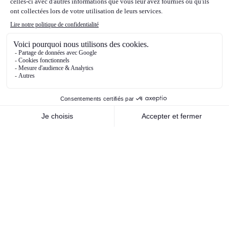
D.Trump en novembre. Enfin, du côté des
matières premières, les cours du pétrole ont
beaucoup fluctué en 2024. Ils ont été très
soutenus et se sont envolés au premier
trimestre de l’année 2024, sur anticipation de
forte demande, conflit au Moyen-Orient etc..,
puis ont commencé leur phase de baisse, avec
moins de crainte sur l’escalade du conflit au
Moyen-Orient, notamment entre Israël et l’Iran,
puis sur anticipations de baisse de la demande,
et enfin sur les perspectives de baisse des prix
liées aux anticipations du futur programme de
D.Trump qui devrait être baissier pour les cours
du pétrole.
Nos orientations stratégiques de
gestion pour 2025
Dans cet environnement, nous ne nous