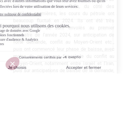
D.Trump en novembre. Enfin, du côté des
matières premières, les cours du pétrole ont
beaucoup fluctué en 2024. Ils ont été très
soutenus et se sont envolés au premier
trimestre de l’année 2024, sur anticipation de
forte demande, conflit au Moyen-Orient etc..,
puis ont commencé leur phase de baisse, avec
moins de crainte sur l’escalade du conflit au
Moyen-Orient, notamment entre Israël et l’Iran,
puis sur anticipations de baisse de la demande,
et enfin sur les perspectives de baisse des prix
liées aux anticipations du futur programme de
D.Trump qui devrait être baissier pour les cours
du pétrole.
Nos orientations stratégiques de
gestion pour 2025
Dans cet environnement, nous ne nous