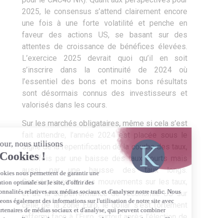
2025, le consensus s’attend clairement encore
une fois à une forte volatilité et penche en
faveur des actions US, se basant sur des
attentes de croissance de bénéfices élevées.
L’exercice 2025 devrait quoi qu’il en soit
s’inscrire dans la continuité de 2024 où
l’essentiel des bons et moins bons résultats
sont désormais connus des investisseurs et
valorisés dans les cours.
Sur les marchés obligataires, même si cela s’est
fait attendre, l’année 2024 est placée sous le
signe de la repentification de la courbe des taux,
à la fois par une baisse des taux courts mais
aussi par une hausse des taux longs.
Conséquence de ces mouvements sur les taux,
et de la surperformance de l’économie US sur
celle de la zone Euro, le dollar s’est fortement
raffermi face à l’Euro, surtout après l’élection de