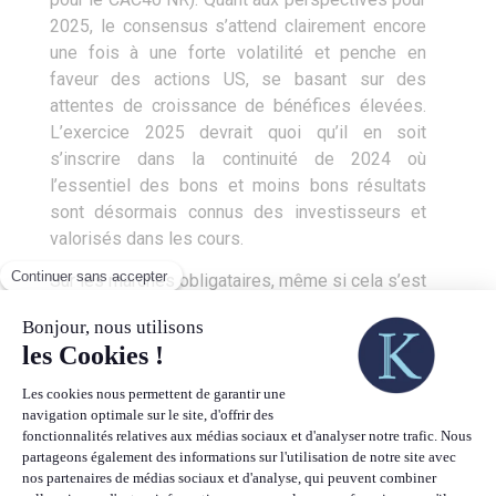
2025, le consensus s’attend clairement encore
une fois à une forte volatilité et penche en
faveur des actions US, se basant sur des
attentes de croissance de bénéfices élevées.
L’exercice 2025 devrait quoi qu’il en soit
s’inscrire dans la continuité de 2024 où
l’essentiel des bons et moins bons résultats
sont désormais connus des investisseurs et
valorisés dans les cours.
Sur les marchés obligataires, même si cela s’est
fait attendre, l’année 2024 est placée sous le
signe de la repentification de la courbe des taux,
à la fois par une baisse des taux courts mais
aussi par une hausse des taux longs.
Conséquence de ces mouvements sur les taux,
et de la surperformance de l’économie US sur
celle de la zone Euro, le dollar s’est fortement
raffermi face à l’Euro, surtout après l’élection de