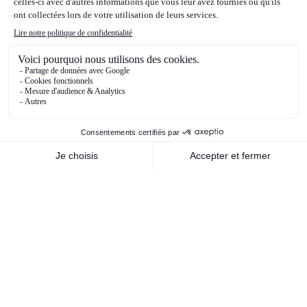
D.Trump en novembre. Enfin, du côté des
matières premières, les cours du pétrole ont
beaucoup fluctué en 2024. Ils ont été très
soutenus et se sont envolés au premier
trimestre de l’année 2024, sur anticipation de
forte demande, conflit au Moyen-Orient etc..,
puis ont commencé leur phase de baisse, avec
moins de crainte sur l’escalade du conflit au
Moyen-Orient, notamment entre Israël et l’Iran,
puis sur anticipations de baisse de la demande,
et enfin sur les perspectives de baisse des prix
liées aux anticipations du futur programme de
D.Trump qui devrait être baissier pour les cours
du pétrole.
Nos orientations stratégiques de
gestion pour 2025
Dans cet environnement, nous ne nous