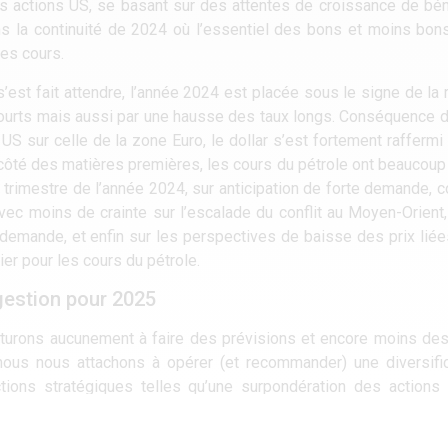
des actions US, se basant sur des attentes de croissance de bé
dans la continuité de 2024 où l’essentiel des bons et moins bo
les cours.
’est fait attendre, l’année 2024 est placée sous le signe de la r
x courts mais aussi par une hausse des taux longs. Conséquence
S sur celle de la zone Euro, le dollar s’est fortement raffermi 
 côté des matières premières, les cours du pétrole ont beaucoup f
trimestre de l’année 2024, sur anticipation de forte demande, con
ec moins de crainte sur l’escalade du conflit au Moyen-Orient,
a demande, et enfin sur les perspectives de baisse des prix liée
er pour les cours du pétrole.
gestion pour 2025
turons aucunement à faire des prévisions et encore moins des
 nous nous attachons à opérer (et recommander) une diversifi
ctions stratégiques telles qu’une surpondération des actions
ement la zone à moyen terme qui bénéficie dorénavant d’une a
tes sur des valeurs émergentes et de petites/moyennes capi