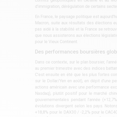
conflits géopolitiques en Ukraine et au Mo
d’immigration, dérégulation de certains secte
En France, le paysage politique est aujourd’h
Macron, suite aux résultats des élections e
pas aidé à la stabilité et la France se retro
que nous assisterons aux élections législat
pour le Vieux Continent.
Des performances boursières glob
Dans ce contexte, sur le plan boursier, l’ann
au premier trimestre avec des indices battant
C’est ensuite en été que les plus fortes cor
sur le Dollar/Yen en août), en dépit d’une p
actions américain avec une performance exc
Nasdaq), plutôt positif pour le marché chin
gouvernementales pendant l’année (+12,7%
évolutions divergent selon les pays. Noto
+18,8% pour le DAX30 / -2,2% pour le CAC40