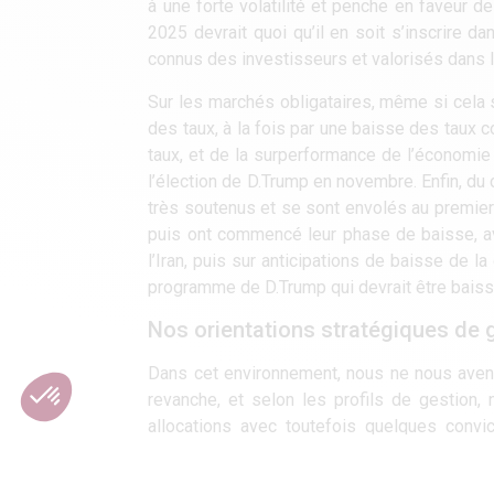
à une forte volatilité et penche en faveur 
2025 devrait quoi qu’il en soit s’inscrire 
connus des investisseurs et valorisés dans 
Sur les marchés obligataires, même si cela s
des taux, à la fois par une baisse des tau
taux, et de la surperformance de l’économie U
l’élection de D.Trump en novembre. Enfin, du
très soutenus et se sont envolés au premier 
puis ont commencé leur phase de baisse, av
l’Iran, puis sur anticipations de baisse de l
programme de D.Trump qui devrait être baissi
Nos orientations stratégiques de 
Dans cet environnement, nous ne nous aven
revanche, et selon les profils de gestion,
allocations avec toutefois quelques convi
l’Europe sans pour autant délaisser total
notamment. Quelques positions opportunis