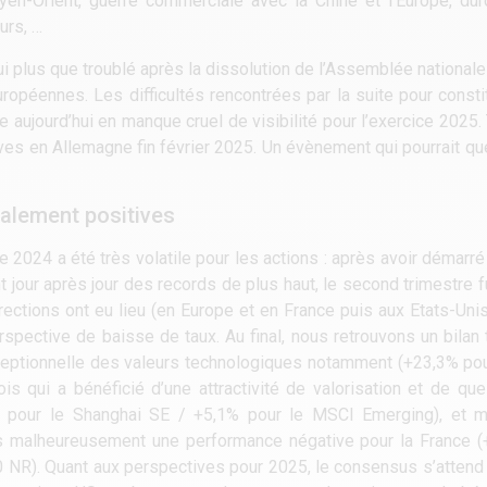
yen-Orient, guerre commerciale avec la Chine et l’Europe, du
urs, …
ui plus que troublé après la dissolution de l’Assemblée national
uropéennes. Les difficultés rencontrées par la suite pour const
uve aujourd’hui en manque cruel de visibilité pour l’exercice 2025
ives en Allemagne fin février 2025. Un évènement qui pourrait q
alement positives
ée 2024 a été très volatile pour les actions : après avoir démar
 jour après jour des records de plus haut, le second trimestre fu
rections ont eu lieu (en Europe et en France puis aux Etats-Unis
erspective de baisse de taux. Au final, nous retrouvons un bilan 
eptionnelle des valeurs technologiques notamment (+23,3% pou
ois qui a bénéficié d’une attractivité de valorisation et de q
 pour le Shanghai SE / +5,1% pour le MSCI Emerging), et mi
ns malheureusement une performance négative pour la France (
 NR). Quant aux perspectives pour 2025, le consensus s’attend 