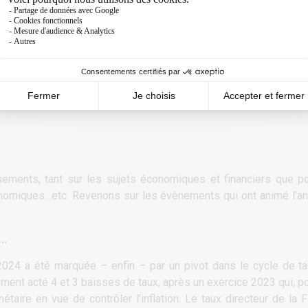
ments, tant sur les sujets économiques et financiers que pol
conomiques…etc. Revenons sur les évènements qui ont animé l’an
x…
 2024 a été marquée – enfin ­– par un pivot dans le cycle de t
ment acté 4 et 3 baisses de taux, après un exercice 2023 qui, pou
étaire en vue de contrôler l’inflation. Le taux directeur de la