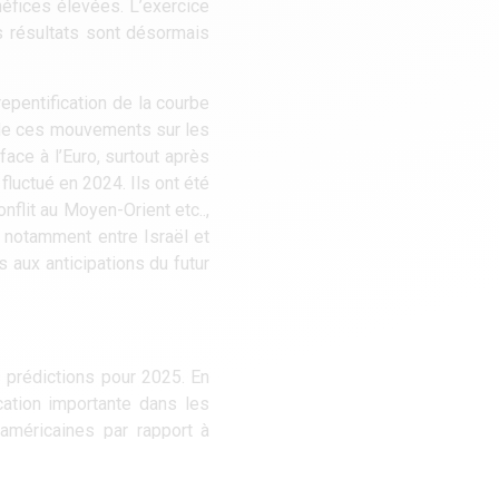
néfices élevées. L’exercice
ns résultats sont désormais
epentification de la courbe
 de ces mouvements sur les
face à l’Euro, surtout après
luctué en 2024. Ils ont été
flit au Moyen-Orient etc..,
 notamment entre Israël et
s aux anticipations du futur
 prédictions pour 2025. En
cation importante dans les
 américaines par rapport à
ttractivité liée aux prix
talisations nous semblent