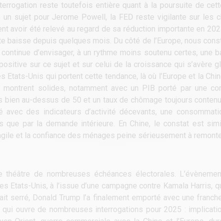
terrogation reste toutefois entière quant à la poursuite de cet
un sujet pour Jerome Powell, la FED reste vigilante sur les chif
ent avoir été relevé au regard de sa réduction importante en 20
tte baisse depuis quelques mois. Du côté de l’Europe, nous cons
ui continue d’envisager, à un rythme moins soutenu certes, une 
sitive sur ce sujet et sur celui de la croissance qui s’avère gl
s Etats-Unis qui portent cette tendance, là où l’Europe et la Chin
 se montrent solides, notamment avec un PIB porté par une 
s bien au-dessus de 50 et un taux de chômage toujours contenu. 
té avec des indicateurs d’activité décevants, une consommati
ns que par la demande intérieure. En Chine, le constat est sim
 fragile et la confiance des ménages peine sérieusement à remonte
 le théâtre de nombreuses échéances électorales. L’évènemen
es Etats-Unis, à l’issue d’une campagne contre Kamala Harris, qu
t serré, Donald Trump l’a finalement emporté avec une franche 
 qui ouvre de nombreuses interrogations pour 2025 : implicati