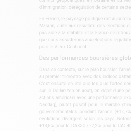
conflits géopolitiques en Ukraine et au Mo
d’immigration, dérégulation de certains secte
En France, le paysage politique est aujourd’h
Macron, suite aux résultats des élections e
pas aidé à la stabilité et la France se retro
que nous assisterons aux élections législat
pour le Vieux Continent.
Des performances boursières glob
Dans ce contexte, sur le plan boursier, l’ann
au premier trimestre avec des indices battant
C’est ensuite en été que les plus fortes cor
sur le Dollar/Yen en août), en dépit d’une p
actions américain avec une performance exc
Nasdaq), plutôt positif pour le marché chin
gouvernementales pendant l’année (+12,7%
évolutions divergent selon les pays. Noto
+18,8% pour le DAX30 / -2,2% pour le CAC40