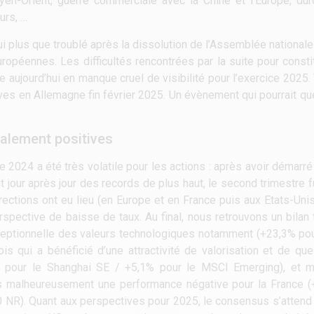
yen-Orient, guerre commerciale avec la Chine et l’Europe, du
urs, …
ui plus que troublé après la dissolution de l’Assemblée national
uropéennes. Les difficultés rencontrées par la suite pour const
uve aujourd’hui en manque cruel de visibilité pour l’exercice 2025
ives en Allemagne fin février 2025. Un évènement qui pourrait q
alement positives
ée 2024 a été très volatile pour les actions : après avoir démar
 jour après jour des records de plus haut, le second trimestre fu
rections ont eu lieu (en Europe et en France puis aux Etats-Unis
erspective de baisse de taux. Au final, nous retrouvons un bilan 
eptionnelle des valeurs technologiques notamment (+23,3% pou
ois qui a bénéficié d’une attractivité de valorisation et de q
 pour le Shanghai SE / +5,1% pour le MSCI Emerging), et mi
ns malheureusement une performance négative pour la France (
 NR). Quant aux perspectives pour 2025, le consensus s’attend 