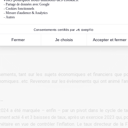
ments, tant sur les sujets économiques et financiers que pol
conomiques…etc. Revenons sur les évènements qui ont animé l’an
x…
 2024 a été marquée – enfin ­– par un pivot dans le cycle de t
ment acté 4 et 3 baisses de taux, après un exercice 2023 qui, pou
étaire en vue de contrôler l’inflation. Le taux directeur de la