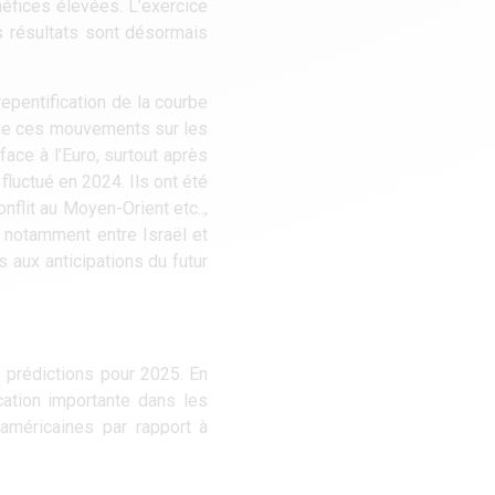
néfices élevées. L’exercice
ns résultats sont désormais
epentification de la courbe
 de ces mouvements sur les
face à l’Euro, surtout après
luctué en 2024. Ils ont été
flit au Moyen-Orient etc..,
 notamment entre Israël et
s aux anticipations du futur
 prédictions pour 2025. En
cation importante dans les
 américaines par rapport à
ttractivité liée aux prix
talisations nous semblent