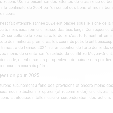
des actions US, se basant sur des attentes de croissance de bé
dans la continuité de 2024 où l’essentiel des bons et moins bo
les cours.
’est fait attendre, l’année 2024 est placée sous le signe de la r
x courts mais aussi par une hausse des taux longs. Conséquence
S sur celle de la zone Euro, le dollar s’est fortement raffermi 
 côté des matières premières, les cours du pétrole ont beaucoup f
trimestre de l’année 2024, sur anticipation de forte demande, con
ec moins de crainte sur l’escalade du conflit au Moyen-Orient,
a demande, et enfin sur les perspectives de baisse des prix liée
er pour les cours du pétrole.
gestion pour 2025
turons aucunement à faire des prévisions et encore moins des
 nous nous attachons à opérer (et recommander) une diversifi
ctions stratégiques telles qu’une surpondération des actions
ement la zone à moyen terme qui bénéficie dorénavant d’une a
tes sur des valeurs émergentes et de petites/moyennes capi