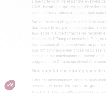
à une forte volatilité et penche en faveur 
2025 devrait quoi qu’il en soit s’inscrire 
connus des investisseurs et valorisés dans 
Sur les marchés obligataires, même si cela s
des taux, à la fois par une baisse des tau
taux, et de la surperformance de l’économie U
l’élection de D.Trump en novembre. Enfin, du
très soutenus et se sont envolés au premier 
puis ont commencé leur phase de baisse, av
l’Iran, puis sur anticipations de baisse de l
programme de D.Trump qui devrait être baissi
Nos orientations stratégiques de 
Dans cet environnement, nous ne nous aven
revanche, et selon les profils de gestion,
allocations avec toutefois quelques convi
l’Europe sans pour autant délaisser total
notamment. Quelques positions opportunis