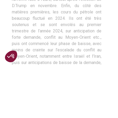
D.Trump en novembre. Enfin, du côté des
matières premières, les cours du pétrole ont
beaucoup fluctué en 2024. Ils ont été très
soutenus et se sont envolés au premier
trimestre de l’année 2024, sur anticipation de
forte demande, conflit au Moyen-Orient etc..,
puis ont commencé leur phase de baisse, avec
moins de crainte sur l’escalade du conflit au
Moyen-Orient, notamment entre Israël et l’Iran,
puis sur anticipations de baisse de la demande,
et enfin sur les perspectives de baisse des prix
liées aux anticipations du futur programme de
D.Trump qui devrait être baissier pour les cours
du pétrole.
Nos orientations stratégiques de
gestion pour 2025
Dans cet environnement, nous ne nous