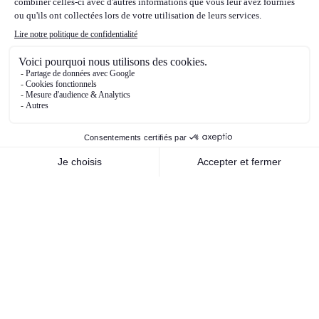
D.Trump en novembre. Enfin, du côté des
matières premières, les cours du pétrole ont
beaucoup fluctué en 2024. Ils ont été très
soutenus et se sont envolés au premier
trimestre de l’année 2024, sur anticipation de
forte demande, conflit au Moyen-Orient etc..,
puis ont commencé leur phase de baisse, avec
moins de crainte sur l’escalade du conflit au
Moyen-Orient, notamment entre Israël et l’Iran,
puis sur anticipations de baisse de la demande,
et enfin sur les perspectives de baisse des prix
liées aux anticipations du futur programme de
D.Trump qui devrait être baissier pour les cours
du pétrole.
Nos orientations stratégiques de
gestion pour 2025
Dans cet environnement, nous ne nous