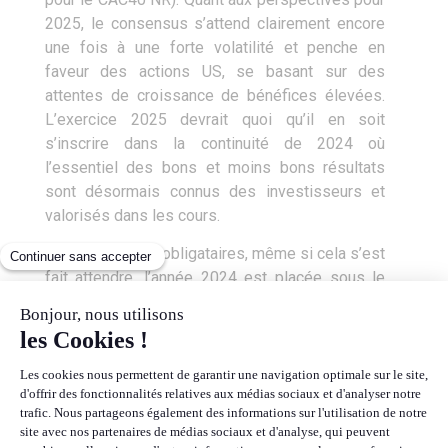
2025, le consensus s’attend clairement encore
une fois à une forte volatilité et penche en
faveur des actions US, se basant sur des
attentes de croissance de bénéfices élevées.
L’exercice 2025 devrait quoi qu’il en soit
s’inscrire dans la continuité de 2024 où
l’essentiel des bons et moins bons résultats
sont désormais connus des investisseurs et
valorisés dans les cours.
Sur les marchés obligataires, même si cela s’est
fait attendre, l’année 2024 est placée sous le
signe de la repentification de la courbe des taux,
à la fois par une baisse des taux courts mais
aussi par une hausse des taux longs.
Conséquence de ces mouvements sur les taux,
et de la surperformance de l’économie US sur
celle de la zone Euro, le dollar s’est fortement
raffermi face à l’Euro, surtout après l’élection de