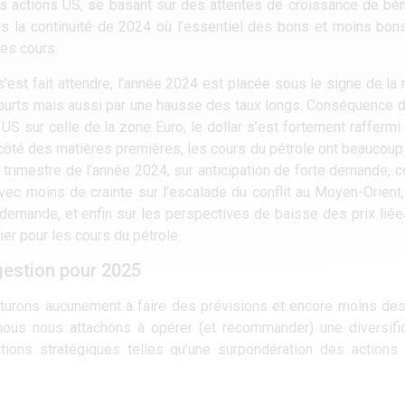
des actions US, se basant sur des attentes de croissance de bé
dans la continuité de 2024 où l’essentiel des bons et moins bo
les cours.
’est fait attendre, l’année 2024 est placée sous le signe de la r
x courts mais aussi par une hausse des taux longs. Conséquence
S sur celle de la zone Euro, le dollar s’est fortement raffermi 
 côté des matières premières, les cours du pétrole ont beaucoup f
trimestre de l’année 2024, sur anticipation de forte demande, con
ec moins de crainte sur l’escalade du conflit au Moyen-Orient,
a demande, et enfin sur les perspectives de baisse des prix liée
er pour les cours du pétrole.
gestion pour 2025
turons aucunement à faire des prévisions et encore moins des
 nous nous attachons à opérer (et recommander) une diversifi
ctions stratégiques telles qu’une surpondération des actions
ement la zone à moyen terme qui bénéficie dorénavant d’une a
tes sur des valeurs émergentes et de petites/moyennes capi