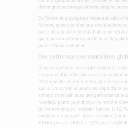
conflits géopolitiques en Ukraine et au Mo
d’immigration, dérégulation de certains secte
En France, le paysage politique est aujourd’h
Macron, suite aux résultats des élections e
pas aidé à la stabilité et la France se retro
que nous assisterons aux élections législat
pour le Vieux Continent.
Des performances boursières glob
Dans ce contexte, sur le plan boursier, l’ann
au premier trimestre avec des indices battant
C’est ensuite en été que les plus fortes cor
sur le Dollar/Yen en août), en dépit d’une p
actions américain avec une performance exc
Nasdaq), plutôt positif pour le marché chin
gouvernementales pendant l’année (+12,7%
évolutions divergent selon les pays. Noto
+18,8% pour le DAX30 / -2,2% pour le CAC40