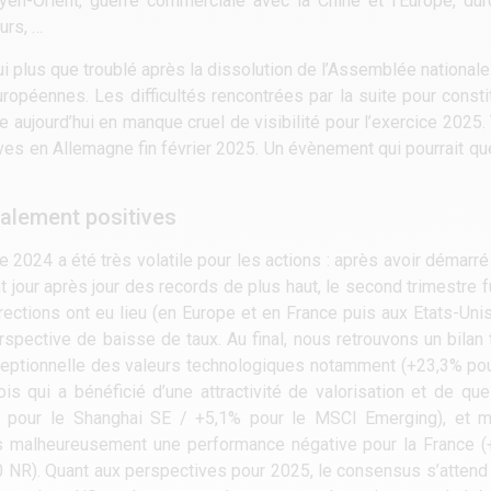
yen-Orient, guerre commerciale avec la Chine et l’Europe, du
urs, …
ui plus que troublé après la dissolution de l’Assemblée national
uropéennes. Les difficultés rencontrées par la suite pour const
uve aujourd’hui en manque cruel de visibilité pour l’exercice 2025
ives en Allemagne fin février 2025. Un évènement qui pourrait q
alement positives
ée 2024 a été très volatile pour les actions : après avoir démar
 jour après jour des records de plus haut, le second trimestre fu
rections ont eu lieu (en Europe et en France puis aux Etats-Unis
erspective de baisse de taux. Au final, nous retrouvons un bilan 
eptionnelle des valeurs technologiques notamment (+23,3% pou
ois qui a bénéficié d’une attractivité de valorisation et de q
 pour le Shanghai SE / +5,1% pour le MSCI Emerging), et mi
ns malheureusement une performance négative pour la France (
 NR). Quant aux perspectives pour 2025, le consensus s’attend 