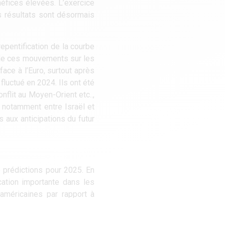
néfices élevées. L’exercice
ns résultats sont désormais
epentification de la courbe
 de ces mouvements sur les
face à l’Euro, surtout après
luctué en 2024. Ils ont été
flit au Moyen-Orient etc..,
 notamment entre Israël et
s aux anticipations du futur
 prédictions pour 2025. En
cation importante dans les
 américaines par rapport à
ttractivité liée aux prix
talisations nous semblent