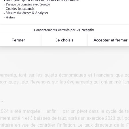
ments, tant sur les sujets économiques et financiers que pol
conomiques…etc. Revenons sur les évènements qui ont animé l’an
x…
 2024 a été marquée – enfin ­– par un pivot dans le cycle de t
ment acté 4 et 3 baisses de taux, après un exercice 2023 qui, pou
étaire en vue de contrôler l’inflation. Le taux directeur de la