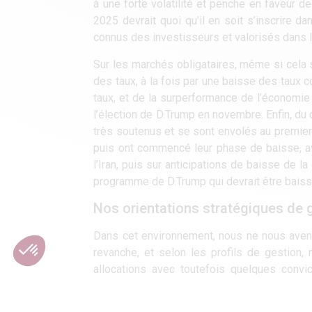
à une forte volatilité et penche en faveur 
2025 devrait quoi qu’il en soit s’inscrire 
connus des investisseurs et valorisés dans 
Sur les marchés obligataires, même si cela s
des taux, à la fois par une baisse des tau
taux, et de la surperformance de l’économie U
l’élection de D.Trump en novembre. Enfin, du
très soutenus et se sont envolés au premier 
puis ont commencé leur phase de baisse, av
l’Iran, puis sur anticipations de baisse de l
programme de D.Trump qui devrait être baissi
Nos orientations stratégiques de 
Dans cet environnement, nous ne nous aven
revanche, et selon les profils de gestion,
allocations avec toutefois quelques convi
l’Europe sans pour autant délaisser total
notamment. Quelques positions opportunis