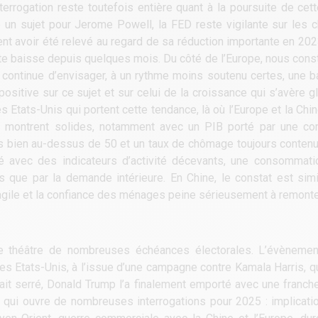
terrogation reste toutefois entière quant à la poursuite de cet
un sujet pour Jerome Powell, la FED reste vigilante sur les chif
ent avoir été relevé au regard de sa réduction importante en 20
tte baisse depuis quelques mois. Du côté de l’Europe, nous cons
ui continue d’envisager, à un rythme moins soutenu certes, une 
sitive sur ce sujet et sur celui de la croissance qui s’avère gl
s Etats-Unis qui portent cette tendance, là où l’Europe et la Chin
 se montrent solides, notamment avec un PIB porté par une 
s bien au-dessus de 50 et un taux de chômage toujours contenu. 
té avec des indicateurs d’activité décevants, une consommati
ns que par la demande intérieure. En Chine, le constat est sim
 fragile et la confiance des ménages peine sérieusement à remonte
 le théâtre de nombreuses échéances électorales. L’évènemen
es Etats-Unis, à l’issue d’une campagne contre Kamala Harris, qu
t serré, Donald Trump l’a finalement emporté avec une franche 
 qui ouvre de nombreuses interrogations pour 2025 : implicati