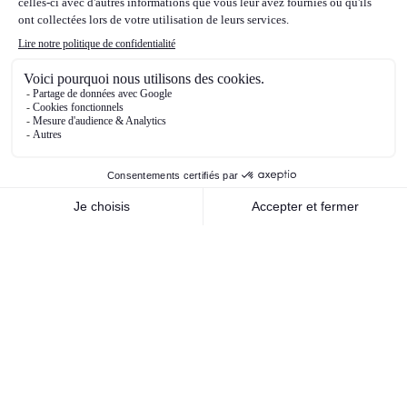
D.Trump en novembre. Enfin, du côté des
matières premières, les cours du pétrole ont
beaucoup fluctué en 2024. Ils ont été très
soutenus et se sont envolés au premier
trimestre de l’année 2024, sur anticipation de
forte demande, conflit au Moyen-Orient etc..,
puis ont commencé leur phase de baisse, avec
moins de crainte sur l’escalade du conflit au
Moyen-Orient, notamment entre Israël et l’Iran,
puis sur anticipations de baisse de la demande,
et enfin sur les perspectives de baisse des prix
liées aux anticipations du futur programme de
D.Trump qui devrait être baissier pour les cours
du pétrole.
Nos orientations stratégiques de
gestion pour 2025
Dans cet environnement, nous ne nous