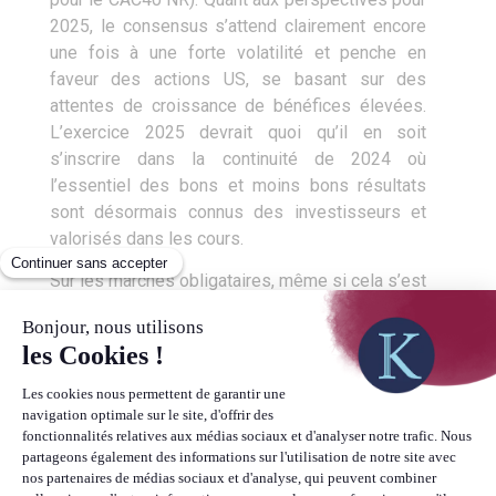
2025, le consensus s’attend clairement encore
une fois à une forte volatilité et penche en
faveur des actions US, se basant sur des
attentes de croissance de bénéfices élevées.
L’exercice 2025 devrait quoi qu’il en soit
s’inscrire dans la continuité de 2024 où
l’essentiel des bons et moins bons résultats
sont désormais connus des investisseurs et
valorisés dans les cours.
Sur les marchés obligataires, même si cela s’est
fait attendre, l’année 2024 est placée sous le
signe de la repentification de la courbe des taux,
à la fois par une baisse des taux courts mais
aussi par une hausse des taux longs.
Conséquence de ces mouvements sur les taux,
et de la surperformance de l’économie US sur
celle de la zone Euro, le dollar s’est fortement
raffermi face à l’Euro, surtout après l’élection de