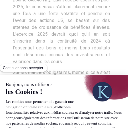
2025, le consensus s’attend clairement encore
une fois à une forte volatilité et penche en
faveur des actions US, se basant sur des
attentes de croissance de bénéfices élevées.
L’exercice 2025 devrait quoi qu’il en soit
s’inscrire dans la continuité de 2024 où
l’essentiel des bons et moins bons résultats
sont désormais connus des investisseurs et
valorisés dans les cours.
Sur les marchés obligataires, même si cela s’est
fait attendre, l’année 2024 est placée sous le
signe de la repentification de la courbe des taux,
à la fois par une baisse des taux courts mais
aussi par une hausse des taux longs.
Conséquence de ces mouvements sur les taux,
et de la surperformance de l’économie US sur
celle de la zone Euro, le dollar s’est fortement
raffermi face à l’Euro, surtout après l’élection de