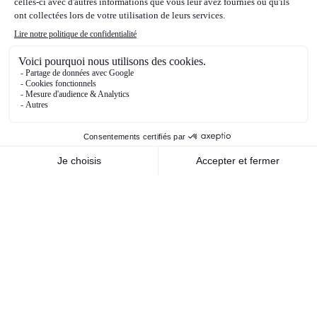
D.Trump en novembre. Enfin, du côté des
matières premières, les cours du pétrole ont
beaucoup fluctué en 2024. Ils ont été très
soutenus et se sont envolés au premier
trimestre de l’année 2024, sur anticipation de
forte demande, conflit au Moyen-Orient etc..,
puis ont commencé leur phase de baisse, avec
moins de crainte sur l’escalade du conflit au
Moyen-Orient, notamment entre Israël et l’Iran,
puis sur anticipations de baisse de la demande,
et enfin sur les perspectives de baisse des prix
liées aux anticipations du futur programme de
D.Trump qui devrait être baissier pour les cours
du pétrole.
Nos orientations stratégiques de
gestion pour 2025
Dans cet environnement, nous ne nous